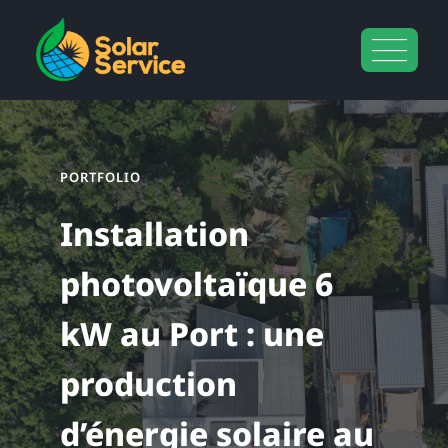
Skip
principal
to
content
PORTFOLIO
Installation
photovoltaïque 6
kW au Port : une
production
d’énergie solaire au