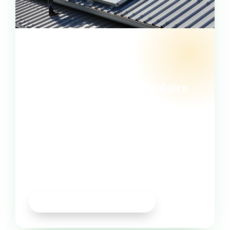
DEVIS GRATUIT · SANS ENGAGEMENT
Passez à l’eau chaude solaire
Le plus simple pour connaître votre prix réel
après aides reste d’en parler à un installateur
local. Nos experts dimensionnent votre projet et
montent votre dossier d’aides dans le bon ordre.
Une question rapide ? Appelez-nous au 0262 49
45 26.
Demander un devis gratuit