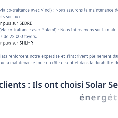
via co-traitance avec Vinci) : Nous assurons la maintenance 
ts sociaux.
ir plus sur SEDRE
(via co-traitance avec Solami) : Nous intervenons sur la main
s de 28 000 foyers.
ir plus sur SHLMR
iats renforcent notre expertise et s’inscrivent pleinement d
 où la maintenance joue un rôle essentiel dans la durabilité de
c
l
i
e
n
t
s
:
I
l
s
o
n
t
c
h
o
i
s
i
S
o
l
a
r
S
é
n
e
r
g
é
t
i
q