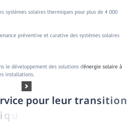
des systèmes solaires thermiques pour plus de 4 000
tenance préventive et curative des systèmes solaires
ans le développement des solutions d’
énergie solaire à
s installations.
e
r
v
i
c
e
p
o
u
r
l
e
u
r
t
r
a
n
s
i
t
i
o
n
u
e