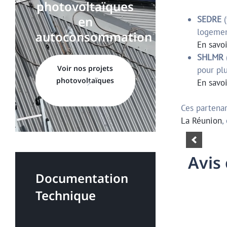
en
SEDRE
(
logemen
autoconsommation
En savo
SHLMR
Voir nos projets
pour plu
photovoltaïques
En savo
Ces partenar
La Réunion
,
A
v
i
s
Documentation
Technique